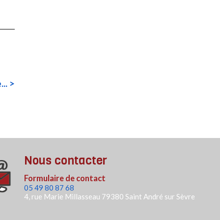
... >
Nous contacter
Formulaire de contact
05 49 80 87 68
4, rue Marie Millasseau
79380 Saint André sur Sèvre