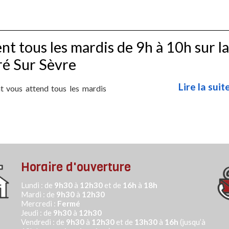
t tous les mardis de 9h à 10h sur la
dré Sur Sèvre
Lire la suite
 vous attend tous les mardis
Horaire d'ouverture
Lundi : de
9h30
à
12h30
et de
16h
à
18h
Mardi : de
9h30
à
12h30
Mercredi :
Fermé
Jeudi :
de
9h30
à
12h30
Vendredi : de
9h30
à
12h30
et de
13h30
à
16h
(jusqu’à