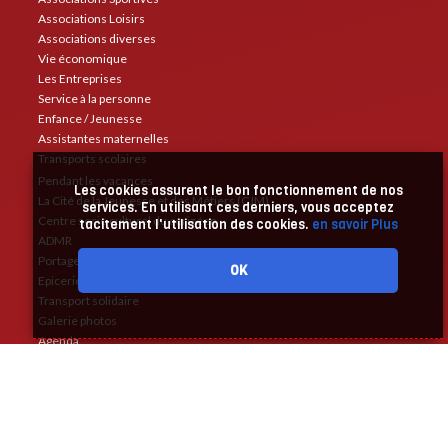
Associations Loisirs
Associations diverses
Vie économique
Les Entreprises
Service à la personne
Enfance / Jeunesse
Assistantes maternelles
Transports scolaires
Pendant les vacances
Les cookies assurent le bon fonctionnement de nos
La Cité de la Jeunesse et des Métiers (CJM)
services. En utilisant ces derniers, vous acceptez
Centre socio culturel du cerizéen
tacitement l'utilisation des cookies.
en savoir Plus
ADMR
Portage de repas
OK
Epicerie solidaire
Transport solidaire
Galerie photos
Agenda
Annuaire
Liens utiles
Alertes et restrictions
Création Créaprime