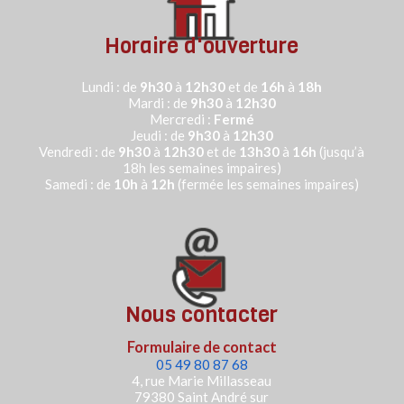
Horaire d'ouverture
Lundi : de
9h30
à
12h30
et de
16h
à
18h
Mardi : de
9h30
à
12h30
Mercredi :
Fermé
Jeudi :
de
9h30
à
12h30
Vendredi : de
9h30
à
12h30
et de
13h30
à
16h
(jusqu’à
18h les semaines impaires)
Samedi : de
10h
à
12h
(fermée les semaines impaires)
Nous contacter
Formulaire de contact
05 49 80 87 68
4, rue Marie Millasseau
79380 Saint André sur