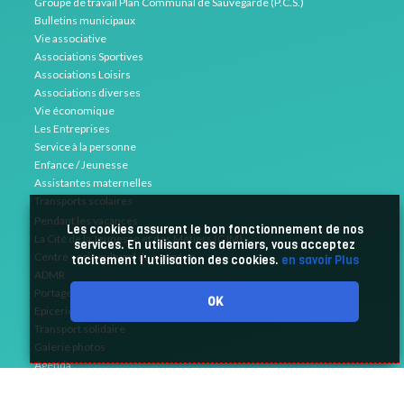
Groupe de travail Plan Communal de Sauvegarde (P.C.S.)
Bulletins municipaux
Vie associative
Associations Sportives
Associations Loisirs
Associations diverses
Vie économique
Les Entreprises
Service à la personne
Enfance / Jeunesse
Assistantes maternelles
Transports scolaires
Pendant les vacances
Les cookies assurent le bon fonctionnement de nos
La Cité de la Jeunesse et des Métiers (CJM)
services. En utilisant ces derniers, vous acceptez
Centre socio culturel du cerizéen
tacitement l'utilisation des cookies.
en savoir Plus
ADMR
Portage de repas
OK
Epicerie solidaire
Transport solidaire
Galerie photos
Agenda
Annuaire
Liens utiles