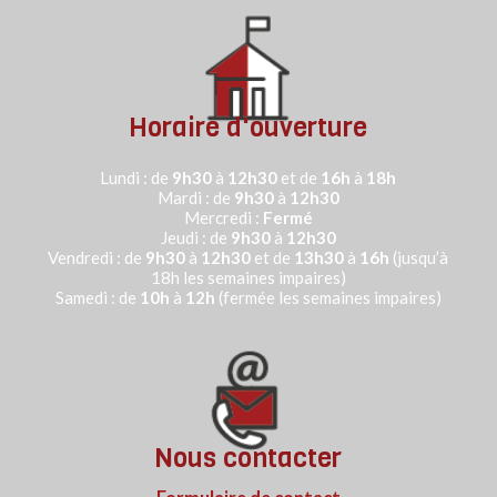
Horaire d'ouverture
Lundi : de
9h30
à
12h30
et de
16h
à
18h
Mardi : de
9h30
à
12h30
Mercredi :
Fermé
Jeudi :
de
9h30
à
12h30
Vendredi : de
9h30
à
12h30
et de
13h30
à
16h
(jusqu’à
18h les semaines impaires)
Samedi : de
10h
à
12h
(fermée les semaines impaires)
Nous contacter