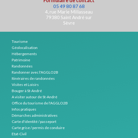
Formulaire de contact
05 49 80 87 68
4, rue Marie Millasseau
79380 Saint André sur
Sèvre
Tourisme
Géolocalisation
Hébergements
Patrimoine
Randonnées
Randonner avec l'AGGLO2B
Itinéraires de randonnées
Visites et Loisirs
Bouger à St-André
A visiter autour de St-André
Office du tourisme de l'AGGLO2B
Infos pratiques
Démarches administratives
Carte d'identité / passeport
Carte grise / permis de conduire
Etat-Civil