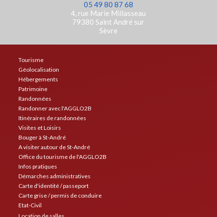
05 49 80 87 68
4, rue Marie Millasseau
79380 Saint André sur
Sèvre
Tourisme
Géolocalisation
Hébergements
Patrimoine
Randonnées
Randonner avec l'AGGLO2B
Itinéraires de randonnées
Visites et Loisirs
Bouger à St-André
A visiter autour de St-André
Office du tourisme de l'AGGLO2B
Infos pratiques
Démarches administratives
Carte d'identité / passeport
Carte grise / permis de conduire
Etat-Civil
Location de salles