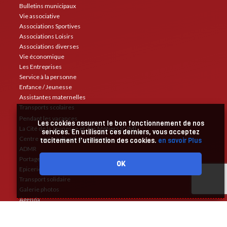
Bulletins municipaux
Vie associative
Associations Sportives
Associations Loisirs
Associations diverses
Vie économique
Les Entreprises
Service à la personne
Enfance / Jeunesse
Assistantes maternelles
Transports scolaires
Pendant les vacances
Les cookies assurent le bon fonctionnement de nos
La Cité de la Jeunesse et des Métiers (CJM)
services. En utilisant ces derniers, vous acceptez
Centre socio culturel du cerizéen
tacitement l'utilisation des cookies.
en savoir Plus
ADMR
Portage de repas
OK
Epicerie solidaire
Transport solidaire
Galerie photos
Agenda
Annuaire
Liens utiles