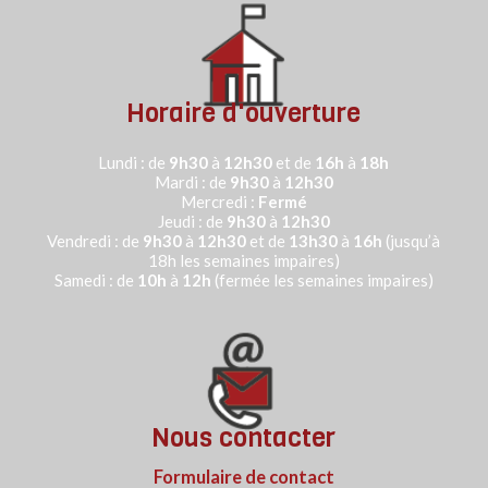
Horaire d'ouverture
Lundi : de
9h30
à
12h30
et de
16h
à
18h
Mardi : de
9h30
à
12h30
Mercredi :
Fermé
Jeudi :
de
9h30
à
12h30
Vendredi : de
9h30
à
12h30
et de
13h30
à
16h
(jusqu’à
18h les semaines impaires)
Samedi : de
10h
à
12h
(fermée les semaines impaires)
Nous contacter
Formulaire de contact