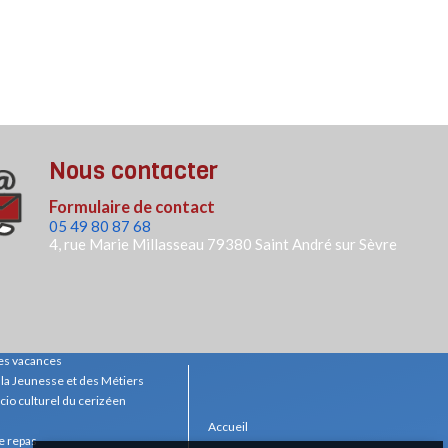
Nous contacter
Formulaire de contact
05 49 80 87 68
4, rue Marie Millasseau
79380 Saint André sur Sèvre
es vacances
e la Jeunesse et des Métiers
cio culturel du cerizéen
Accueil
e repas