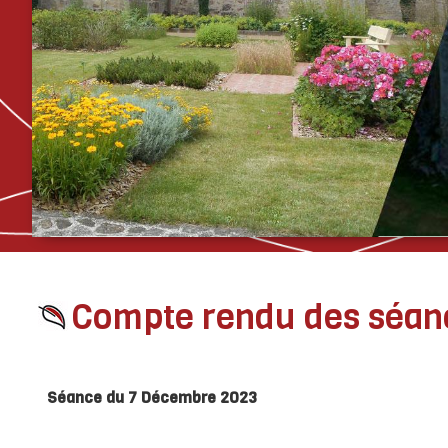
››
››
››
››
Accueil
Vie municipale
Compte rendu des séances
Compte rendu des
Compte rendu des séan
Séance du 7 Décembre 2023