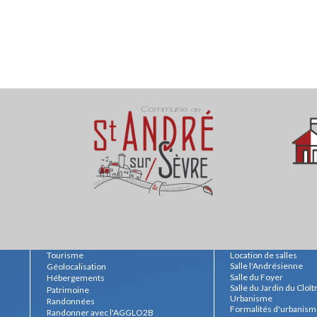
Tourisme
Location de salles
Salle l'Andrésienne
Géolocalisation
Salle du Foyer
Hébergements
Salle du Jardin du Cloît
Patrimoine
Urbanisme
Randonnées
Formalités d'urbanis
Randonner avec l'AGGLO2B