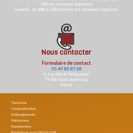
18h les semaines impaires)
Samedi : de
10h
à
12h
(fermée les semaines impaires)
Nous contacter
Formulaire de contact
05 49 80 87 68
4, rue Marie Millasseau
79380 Saint André sur
Sèvre
Tourisme
Géolocalisation
Hébergements
Patrimoine
Randonnées
Randonner avec l'AGGLO2B