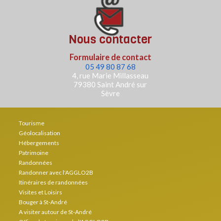
Nous contacter
Formulaire de contact
05 49 80 87 68
4, rue Marie Millasseau
79380 Saint André sur
Sèvre
Tourisme
Géolocalisation
Hébergements
Patrimoine
Randonnées
Randonner avec l'AGGLO2B
Itinéraires de randonnées
Visites et Loisirs
Bouger à St-André
A visiter autour de St-André