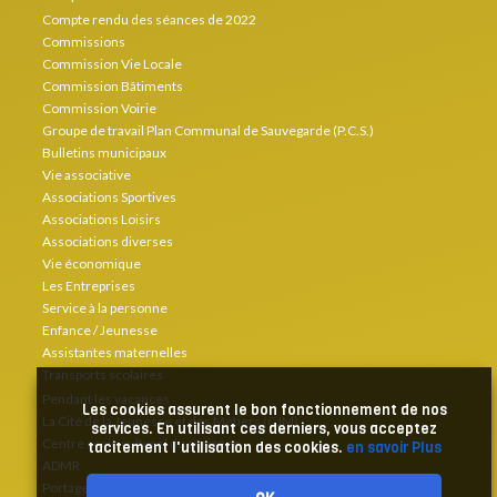
Compte rendu des séances de 2022
Commissions
Commission Vie Locale
Commission Bâtiments
Commission Voirie
Groupe de travail Plan Communal de Sauvegarde (P.C.S.)
Bulletins municipaux
Vie associative
Associations Sportives
Associations Loisirs
Associations diverses
Vie économique
Les Entreprises
Service à la personne
Enfance / Jeunesse
Assistantes maternelles
Transports scolaires
Pendant les vacances
Les cookies assurent le bon fonctionnement de nos
La Cité de la Jeunesse et des Métiers (CJM)
services. En utilisant ces derniers, vous acceptez
Centre socio culturel du cerizéen
tacitement l'utilisation des cookies.
en savoir Plus
ADMR
Portage de repas