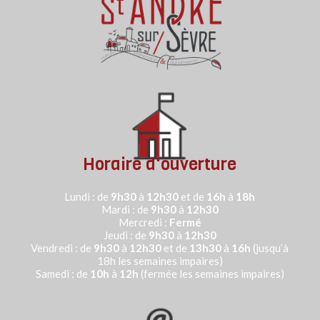
Horaire d'ouverture
Lundi : de
9h30
à
12h30
et de
16h
à
18h
Mardi : de
9h30
à
12h30
Mercredi :
Fermé
Jeudi :
de
9h30
à
12h30
Vendredi : de
9h30
à
12h30
et de
13h30
à
16h
(jusqu’à
18h les semaines impaires)
Samedi : de
10h
à
12h
(fermée les semaines impaires)