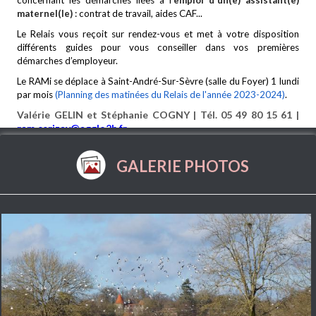
concernant les démarches liées à l'
emploi d'un(e) assistant(e)
maternel(le)
: contrat de travail, aides CAF...
Le Relais vous reçoit sur rendez-vous et met à votre disposition
différents guides pour vous conseiller dans vos premières
démarches d’employeur.
Le RAMi se déplace à Saint-André-Sur-Sèvre (salle du Foyer) 1 lundi
par mois
(Planning des matinées du Relais de l'année 2023-2024)
.
Valérie GELIN et Stéphanie COGNY | Tél. 05 49 80 15 61 |
ram.cerizay@agglo2b.fr
GALERIE PHOTOS