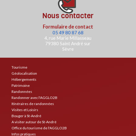
Nous contacter
Formulaire de contact
05 49 80 87 68
4, rue Marie Millasseau
79380 Saint André sur
Sèvre
Tourisme
Géolocalisation
Hébergements
Patrimoine
Randonnées
Randonner avec l'AGGLO2B
Itinéraires de randonnées
Visites et Loisirs
Bouger à St-André
A visiter autour de St-André
Office du tourisme de l'AGGLO2B
Infos pratiques