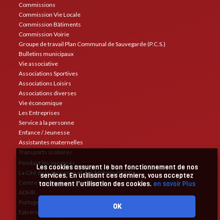
Commissions
Commission Vie Locale
Commission Bâtiments
Commission Voirie
Groupe de travail Plan Communal de Sauvegarde (P.C.S.)
Bulletins municipaux
Vie associative
Associations Sportives
Associations Loisirs
Associations diverses
Vie économique
Les Entreprises
Service à la personne
Enfance / Jeunesse
Assistantes maternelles
Transports scolaires
Pendant les vacances
Les cookies assurent le bon fonctionnement de nos
La Cité de la Jeunesse et des Métiers (CJM)
services. En utilisant ces derniers, vous acceptez
Centre socio culturel du cerizéen
tacitement l'utilisation des cookies.
en savoir Plus
ADMR
Portage de repas
OK
Epicerie solidaire