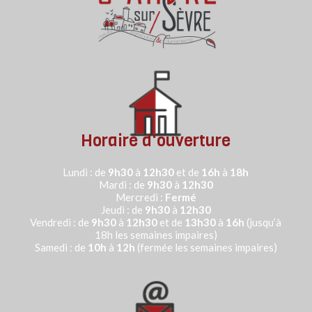
Horaire d'ouverture
Lundi : de
9h30
à
12h30
et de
16h
à
18h
Mardi : de
9h30
à
12h30
Mercredi :
Fermé
Jeudi :
de
9h30
à
12h30
Vendredi : de
9h30
à
12h30
et de
13h30
à
16h
(jusqu’à
18h les semaines impaires)
Samedi : de
10h
à
12h
(fermée les semaines impaires)