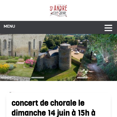
MENU
Alertes et restrictions
Service à la personne
Vie économique
Infos pratiques
Vie associative
Galerie photos
Vie municipale
Liens utiles
Tourisme
Annuaire
Agenda
concert de chorale le
dimanche 14 juin à 15h à