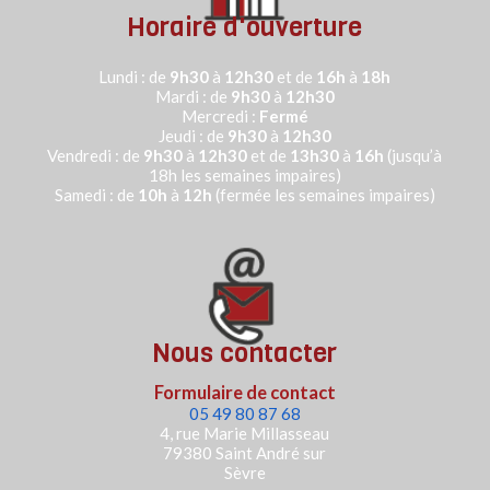
Horaire d'ouverture
Lundi : de
9h30
à
12h30
et de
16h
à
18h
Mardi : de
9h30
à
12h30
Mercredi :
Fermé
Jeudi :
de
9h30
à
12h30
Vendredi : de
9h30
à
12h30
et de
13h30
à
16h
(jusqu’à
18h les semaines impaires)
Samedi : de
10h
à
12h
(fermée les semaines impaires)
Nous contacter
Formulaire de contact
05 49 80 87 68
4, rue Marie Millasseau
79380 Saint André sur
Sèvre