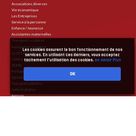
Associations diverses
Vie économique
Les Entreprises
Service à la personne
Enfance / Jeunesse
Assistantes maternelles
Transports scolaires
Pendant les vacances
Les cookies assurent le bon fonctionnement de nos
La Cité de la Jeunesse et des Métiers (CJM)
services. En utilisant ces derniers, vous acceptez
Centre socio culturel du cerizéen
tacitement l'utilisation des cookies.
en savoir Plus
ADMR
Portage de repas
OK
Epicerie solidaire
Transport solidaire
Galerie photos
Agenda
Annuaire
Liens utiles
Alertes et restrictions
Création Créaprime
Accueil